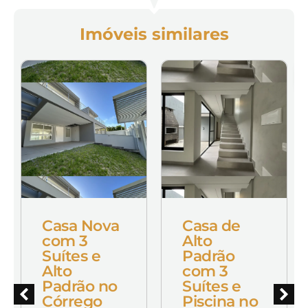
Imóveis similares
Casa Nova
Casa de
com 3
Alto
Suítes e
Padrão
Alto
com 3
Padrão no
Suítes e
Córrego
Piscina no