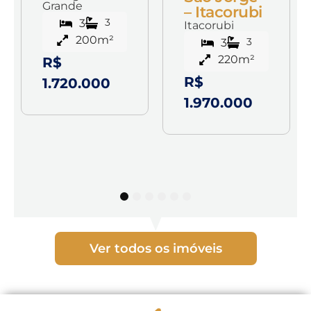
Grande
– Itacorubi
3
3
Itacorubi
200m²
3
3
220m²
R$
R$
1.720.000
1.970.000
1
2
3
4
5
6
Ver todos os imóveis