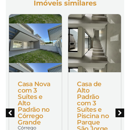
Imóveis similares
Casa Nova
Casa de
com 3
Alto
Suítes e
Padrão
Alto
com 3
Padrão no
Suítes e
Córrego
Piscina no
Grande
Parque
São Jorge
Córrego