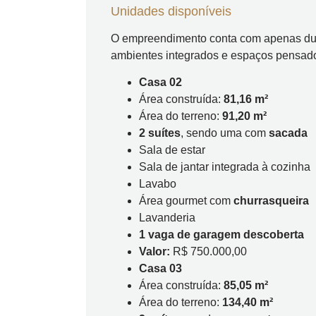
Unidades disponíveis
O empreendimento conta com apenas dua
ambientes integrados e espaços pensados
Casa 02
Área construída:
81,16 m²
Área do terreno:
91,20 m²
2 suítes
, sendo uma com
sacada
Sala de estar
Sala de jantar integrada à cozinha
Lavabo
Área gourmet com
churrasqueira
Lavanderia
1 vaga de garagem descoberta
Valor:
R$ 750.000,00
Casa 03
Área construída:
85,05 m²
Área do terreno:
134,40 m²