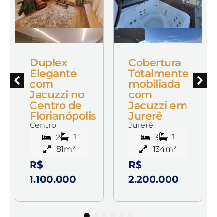
Duplex
Cobertura
Elegante
Totalmente
e
com
mobiliada
Jacuzzi no
com
Centro de
Jacuzzi em
Florianópolis
Jurerê
Centro
Jurerê
1
1
2
3
81m²
134m²
R$
R$
1.100.000
2.200.000