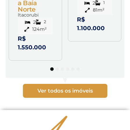
a Baía
1
2
Norte
81m²
Itacorubi
R$
2
2
1.100.000
124m²
R$
1.550.000
1
2
3
4
5
6
Ver todos os imóveis