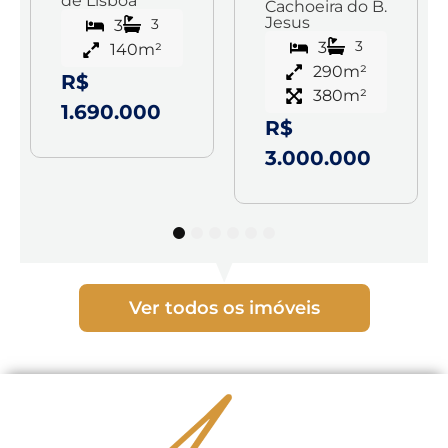
de Lisboa
Cachoeira do B.
Jesus
3
3
3
3
140m²
290m²
R$
380m²
1.690.000
R$
3.000.000
1
2
3
4
5
6
Ver todos os imóveis