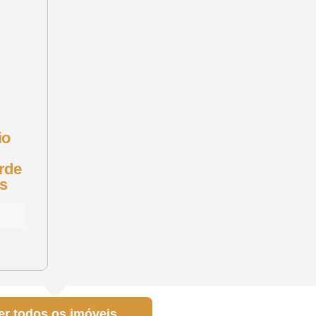
io
rde
s
er todos os imóveis