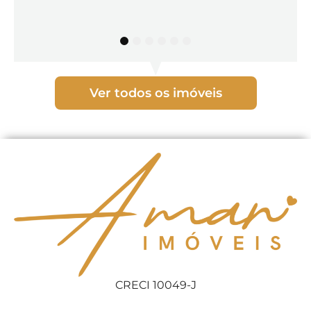
1
2
3
4
5
6
Ver todos os imóveis
CRECI 10049-J