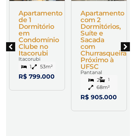
o
Apartamento
Apartamento
de 1
com 2
Dormitório
Dormitórios,
em
Suíte e
Condomínio
Sacada
Clube no
com
Itacorubi
Churrasqueira
Próximo à
Itacorubi
UFSC
1
53m²
Pantanal
R$ 799.000
1
2
68m²
R$ 905.000