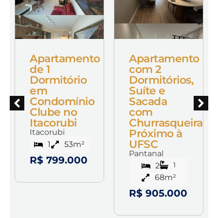
Apartamento
Apartamento
de 1
com 2
o
Dormitório
Dormitórios,
em
Suíte e
Condomínio
Sacada
Clube no
com
Itacorubi
Churrasqueira
Próximo à
Itacorubi
UFSC
1
53m²
Pantanal
R$ 799.000
1
2
68m²
R$ 905.000